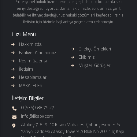
Profesyonel hukuk hizmetlerimizle, çeşitli hukuki konularda size
en iyi desteği sunuyoruz. Uzman ekibimizle, sorularınıza yanıt
bulabilir ve ihtiyaç duyduğunuz hukuki çözümleri keşfedebilirsiniz.
İletişim için bizimle bağlantıya geçmekten çekinmeyin.
Hızlı Menü
Hakkımızda
Dilekçe Örnekleri
Faaliyet Alanlarımız
Ekibimiz
Resim Galerisi
Müşteri Görüşleri
İletişim
Hesaplamalar
MAKALELER
İletişim Bilgileri
0 (535) 688 75 27
info@ilksoy.com
Ataköy 7-8-9-10 Kısım Mahallesi Çobançeşme E-5
Yanyol Caddesi Ataköy Towers A Blok No 20 / 1 İç Kapı