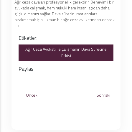
Ağır ceza davaları profesyonellik gerektirir. Deneyimli bir
avukatla çalışmak, hem hukuki hem insani açıdan daha
güçlü olmanızı sağlar. Dava sürecini rastlantılara
bırakmamak için, uzman bir ağır ceza avukatından destek
alın.
Etiketler:
Ağır Ceza Avukatı ile Çalışmanın Dava Sürecine
Etkisi
Paylaş
Önceki
Sonraki