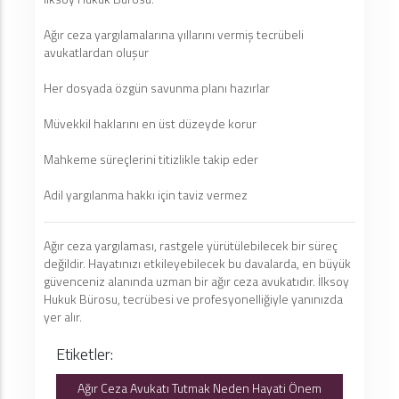
Ağır ceza yargılamalarına yıllarını vermiş tecrübeli
avukatlardan oluşur
Her dosyada özgün savunma planı hazırlar
Müvekkil haklarını en üst düzeyde korur
Mahkeme süreçlerini titizlikle takip eder
Adil yargılanma hakkı için taviz vermez
Ağır ceza yargılaması, rastgele yürütülebilecek bir süreç
değildir. Hayatınızı etkileyebilecek bu davalarda, en büyük
güvenceniz alanında uzman bir ağır ceza avukatıdır. İlksoy
Hukuk Bürosu, tecrübesi ve profesyonelliğiyle yanınızda
yer alır.
Etiketler:
Ağır Ceza Avukatı Tutmak Neden Hayati Önem