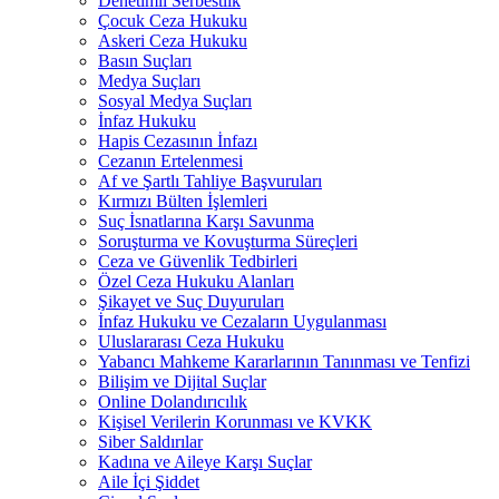
Denetimli Serbestlik
Çocuk Ceza Hukuku
Askeri Ceza Hukuku
Basın Suçları
Medya Suçları
Sosyal Medya Suçları
İnfaz Hukuku
Hapis Cezasının İnfazı
Cezanın Ertelenmesi
Af ve Şartlı Tahliye Başvuruları
Kırmızı Bülten İşlemleri
Suç İsnatlarına Karşı Savunma
Soruşturma ve Kovuşturma Süreçleri
Ceza ve Güvenlik Tedbirleri
Özel Ceza Hukuku Alanları
Şikayet ve Suç Duyuruları
İnfaz Hukuku ve Cezaların Uygulanması
Uluslararası Ceza Hukuku
Yabancı Mahkeme Kararlarının Tanınması ve Tenfizi
Bilişim ve Dijital Suçlar
Online Dolandırıcılık
Kişisel Verilerin Korunması ve KVKK
Siber Saldırılar
Kadına ve Aileye Karşı Suçlar
Aile İçi Şiddet