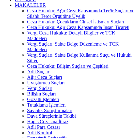
MAKALELER
Ceza Hukuku: Ağır Ceza Kapsamında Terör Suçları ve
Silahlı Terör Örgütüne Üyelik
Ceza Hukuku: Çocukların Cinsel İstismarı Suçları
Ceza Hukuku: Ağır Ceza Kapsamında İnsan Ticareti
Vergi Ceza Hukuku: Detaylı Bilgiler ve TCK
Maddeleri
Vergi Suçları: Sahte Belge Düzenleme ve TCK
Maddeleri
Vergi Suçları: Sahte Belge Kullanma Suçu ve Hukuki
Süreç
Ceza Hukuku: Bilişim Suçları ve Çeşitleri
Adli Suçlar
Ağır Ceza Suçları
Uyuşturucu Suçları
Vergi Suçları
Bilişim Suçları
Gözaltı İşlemleri
Tutuklama İşlemleri
Savcılık Soruşturmaları
Dava Süreçlerinin Takibi
Hapis Cezasına İtiraz
Adli Para Cezası
Adli Kontrol