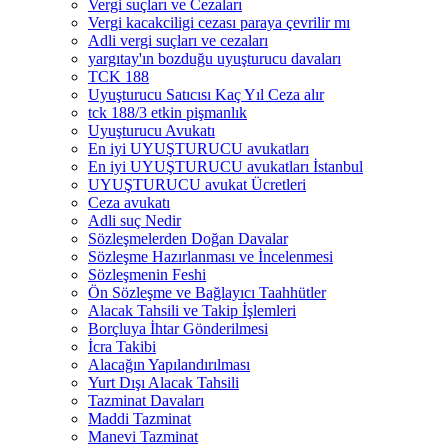
Vergi suçları ve Cezaları
Vergi kacakciligi cezası paraya çevrilir mı
Adli vergi suçları ve cezaları
yargıtay'ın bozduğu uyuşturucu davaları
TCK 188
Uyuşturucu Satıcısı Kaç Yıl Ceza alır
tck 188/3 etkin pişmanlık
Uyuşturucu Avukatı
En iyi UYUŞTURUCU avukatları
En iyi UYUŞTURUCU avukatları İstanbul
UYUŞTURUCU avukat Ücretleri
Ceza avukatı
Adli suç Nedir
Sözleşmelerden Doğan Davalar
Sözleşme Hazırlanması ve İncelenmesi
Sözleşmenin Feshi
Ön Sözleşme ve Bağlayıcı Taahhütler
Alacak Tahsili ve Takip İşlemleri
Borçluya İhtar Gönderilmesi
İcra Takibi
Alacağın Yapılandırılması
Yurt Dışı Alacak Tahsili
Tazminat Davaları
Maddi Tazminat
Manevi Tazminat