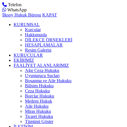
Telefon
WhatsApp
İlksoy Hukuk Bürosu
KAPAT
KURUMSAL
Kurcular
Hakkımızda
DİLEKÇE ÖRNEKLERİ
HESAPLAMALAR
Resim Galerisi
KURUCULAR
EKİBİMİZ
FAALİYET ALANLARIMIZ
Ağır Ceza Hukuku
Uyuşturucu Suçları
Boşanma ve Aile Hukuku
Bilişim Hukuku
Ceza Hukuku
Borçlar Hukuku
Medeni Hukuk
Aile Hukuku
Miras Hukuku
Ticaret Hukuku
Tümünü Göster
İLETİŞİM