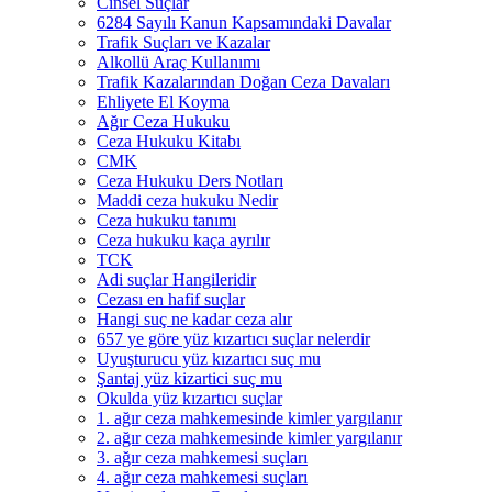
Cinsel Suçlar
6284 Sayılı Kanun Kapsamındaki Davalar
Trafik Suçları ve Kazalar
Alkollü Araç Kullanımı
Trafik Kazalarından Doğan Ceza Davaları
Ehliyete El Koyma
Ağır Ceza Hukuku
Ceza Hukuku Kitabı
CMK
Ceza Hukuku Ders Notları
Maddi ceza hukuku Nedir
Ceza hukuku tanımı
Ceza hukuku kaça ayrılır
TCK
Adi suçlar Hangileridir
Cezası en hafif suçlar
Hangi suç ne kadar ceza alır
657 ye göre yüz kızartıcı suçlar nelerdir
Uyuşturucu yüz kızartıcı suç mu
Şantaj yüz kizartici suç mu
Okulda yüz kızartıcı suçlar
1. ağır ceza mahkemesinde kimler yargılanır
2. ağır ceza mahkemesinde kimler yargılanır
3. ağır ceza mahkemesi suçları
4. ağır ceza mahkemesi suçları