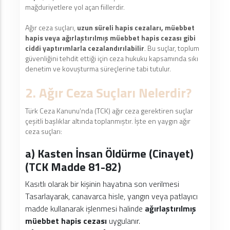
mağduriyetlere yol açan fiillerdir.
Ağır ceza suçları,
uzun süreli hapis cezaları, müebbet
hapis veya ağırlaştırılmış müebbet hapis cezası gibi
ciddi yaptırımlarla cezalandırılabilir
. Bu suçlar, toplum
güvenliğini tehdit ettiği için ceza hukuku kapsamında sıkı
denetim ve kovuşturma süreçlerine tabi tutulur.
2. Ağır Ceza Suçları Nelerdir?
Türk Ceza Kanunu’nda (TCK) ağır ceza gerektiren suçlar
çeşitli başlıklar altında toplanmıştır. İşte en yaygın ağır
ceza suçları:
a) Kasten İnsan Öldürme (Cinayet)
(TCK Madde 81-82)
Kasıtlı olarak bir kişinin hayatına son verilmesi
Tasarlayarak, canavarca hisle, yangın veya patlayıcı
madde kullanarak işlenmesi halinde
ağırlaştırılmış
müebbet hapis cezası
uygulanır.