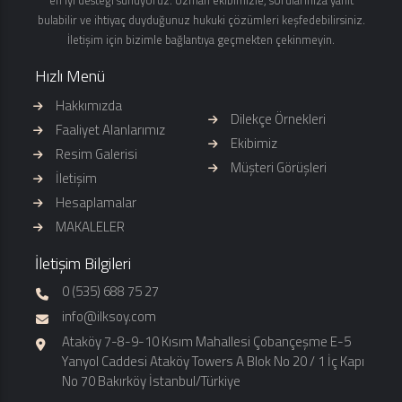
bulabilir ve ihtiyaç duyduğunuz hukuki çözümleri keşfedebilirsiniz.
İletişim için bizimle bağlantıya geçmekten çekinmeyin.
Hızlı Menü
Hakkımızda
Dilekçe Örnekleri
Faaliyet Alanlarımız
Ekibimiz
Resim Galerisi
Müşteri Görüşleri
İletişim
Hesaplamalar
MAKALELER
İletişim Bilgileri
0 (535) 688 75 27
info@ilksoy.com
Ataköy 7-8-9-10 Kısım Mahallesi Çobançeşme E-5
Yanyol Caddesi Ataköy Towers A Blok No 20 / 1 İç Kapı
No 70 Bakırköy İstanbul/Türkiye