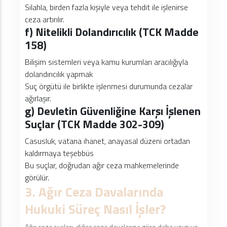
Silahla, birden fazla kişiyle veya tehdit ile işlenirse
ceza artırılır.
f) Nitelikli Dolandırıcılık (TCK Madde
158)
Bilişim sistemleri veya kamu kurumları aracılığıyla
dolandırıcılık yapmak
Suç örgütü ile birlikte işlenmesi durumunda cezalar
ağırlaşır.
g) Devletin Güvenliğine Karşı İşlenen
Suçlar (TCK Madde 302-309)
Casusluk, vatana ihanet, anayasal düzeni ortadan
kaldırmaya teşebbüs
Bu suçlar, doğrudan ağır ceza mahkemelerinde
görülür.
3. Ağır Ceza Davalarında
Hukuki Süreç Nasıl İşler?
Ağır ceza suçları, diğer ceza davalarına göre daha uzun ve