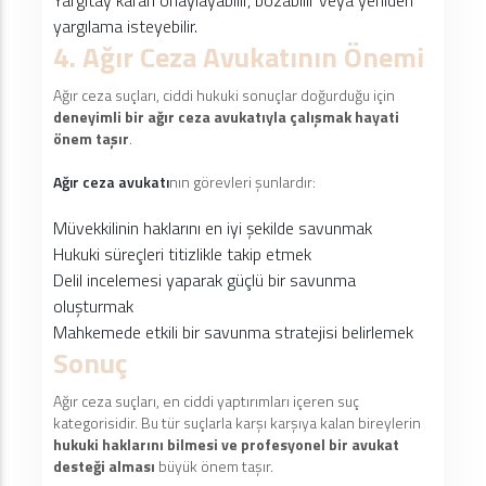
Yargıtay kararı onaylayabilir, bozabilir veya yeniden
yargılama isteyebilir.
4. Ağır Ceza Avukatının Önemi
Ağır ceza suçları, ciddi hukuki sonuçlar doğurduğu için
deneyimli bir ağır ceza avukatıyla çalışmak hayati
önem taşır
.
Ağır ceza avukatı
nın görevleri şunlardır:
Müvekkilinin haklarını en iyi şekilde savunmak
Hukuki süreçleri titizlikle takip etmek
Delil incelemesi yaparak güçlü bir savunma
oluşturmak
Mahkemede etkili bir savunma stratejisi belirlemek
Sonuç
Ağır ceza suçları, en ciddi yaptırımları içeren suç
kategorisidir. Bu tür suçlarla karşı karşıya kalan bireylerin
hukuki haklarını bilmesi ve profesyonel bir avukat
desteği alması
büyük önem taşır.