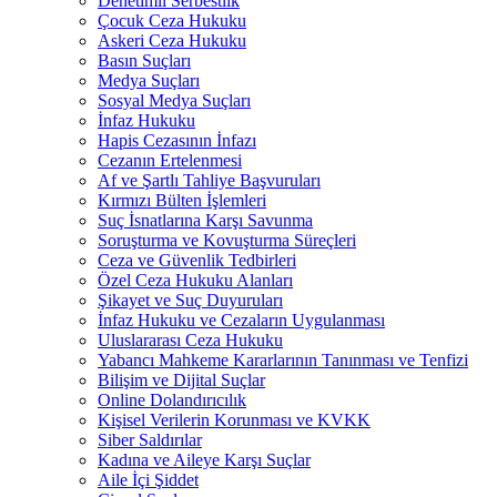
Denetimli Serbestlik
Çocuk Ceza Hukuku
Askeri Ceza Hukuku
Basın Suçları
Medya Suçları
Sosyal Medya Suçları
İnfaz Hukuku
Hapis Cezasının İnfazı
Cezanın Ertelenmesi
Af ve Şartlı Tahliye Başvuruları
Kırmızı Bülten İşlemleri
Suç İsnatlarına Karşı Savunma
Soruşturma ve Kovuşturma Süreçleri
Ceza ve Güvenlik Tedbirleri
Özel Ceza Hukuku Alanları
Şikayet ve Suç Duyuruları
İnfaz Hukuku ve Cezaların Uygulanması
Uluslararası Ceza Hukuku
Yabancı Mahkeme Kararlarının Tanınması ve Tenfizi
Bilişim ve Dijital Suçlar
Online Dolandırıcılık
Kişisel Verilerin Korunması ve KVKK
Siber Saldırılar
Kadına ve Aileye Karşı Suçlar
Aile İçi Şiddet