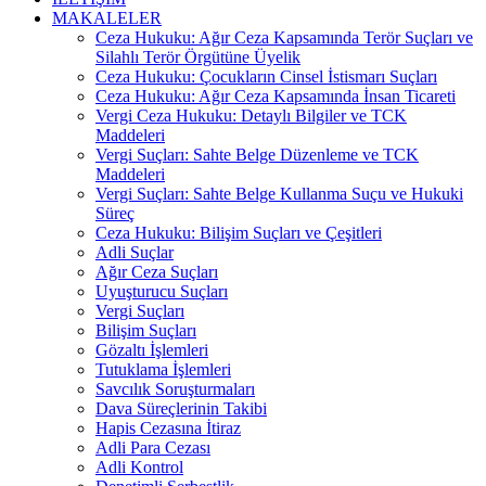
MAKALELER
Ceza Hukuku: Ağır Ceza Kapsamında Terör Suçları ve
Silahlı Terör Örgütüne Üyelik
Ceza Hukuku: Çocukların Cinsel İstismarı Suçları
Ceza Hukuku: Ağır Ceza Kapsamında İnsan Ticareti
Vergi Ceza Hukuku: Detaylı Bilgiler ve TCK
Maddeleri
Vergi Suçları: Sahte Belge Düzenleme ve TCK
Maddeleri
Vergi Suçları: Sahte Belge Kullanma Suçu ve Hukuki
Süreç
Ceza Hukuku: Bilişim Suçları ve Çeşitleri
Adli Suçlar
Ağır Ceza Suçları
Uyuşturucu Suçları
Vergi Suçları
Bilişim Suçları
Gözaltı İşlemleri
Tutuklama İşlemleri
Savcılık Soruşturmaları
Dava Süreçlerinin Takibi
Hapis Cezasına İtiraz
Adli Para Cezası
Adli Kontrol