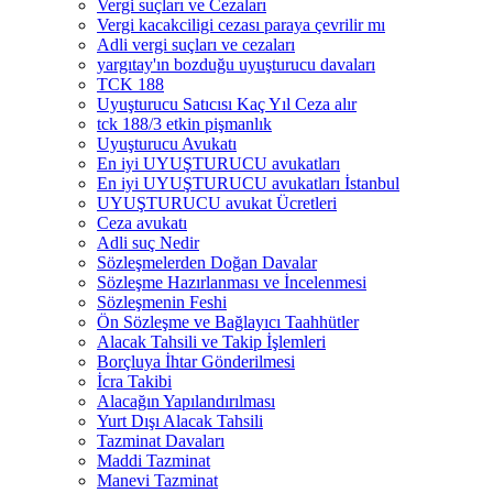
Vergi suçları ve Cezaları
Vergi kacakciligi cezası paraya çevrilir mı
Adli vergi suçları ve cezaları
yargıtay'ın bozduğu uyuşturucu davaları
TCK 188
Uyuşturucu Satıcısı Kaç Yıl Ceza alır
tck 188/3 etkin pişmanlık
Uyuşturucu Avukatı
En iyi UYUŞTURUCU avukatları
En iyi UYUŞTURUCU avukatları İstanbul
UYUŞTURUCU avukat Ücretleri
Ceza avukatı
Adli suç Nedir
Sözleşmelerden Doğan Davalar
Sözleşme Hazırlanması ve İncelenmesi
Sözleşmenin Feshi
Ön Sözleşme ve Bağlayıcı Taahhütler
Alacak Tahsili ve Takip İşlemleri
Borçluya İhtar Gönderilmesi
İcra Takibi
Alacağın Yapılandırılması
Yurt Dışı Alacak Tahsili
Tazminat Davaları
Maddi Tazminat
Manevi Tazminat