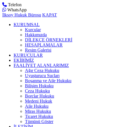
Telefon
WhatsApp
İlksoy Hukuk Bürosu
KAPAT
KURUMSAL
Kurcular
Hakkımızda
DİLEKÇE ÖRNEKLERİ
HESAPLAMALAR
Resim Galerisi
KURUCULAR
EKİBİMİZ
FAALİYET ALANLARIMIZ
Ağır Ceza Hukuku
Uyuşturucu Suçları
Boşanma ve Aile Hukuku
Bilişim Hukuku
Ceza Hukuku
Borçlar Hukuku
Medeni Hukuk
Aile Hukuku
Miras Hukuku
Ticaret Hukuku
Tümünü Göster
İLETİŞİM