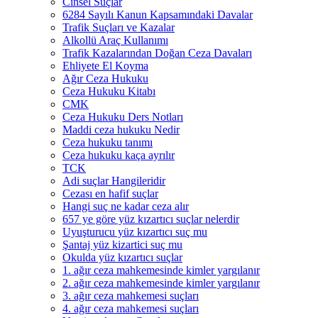
Cinsel Suçlar
6284 Sayılı Kanun Kapsamındaki Davalar
Trafik Suçları ve Kazalar
Alkollü Araç Kullanımı
Trafik Kazalarından Doğan Ceza Davaları
Ehliyete El Koyma
Ağır Ceza Hukuku
Ceza Hukuku Kitabı
CMK
Ceza Hukuku Ders Notları
Maddi ceza hukuku Nedir
Ceza hukuku tanımı
Ceza hukuku kaça ayrılır
TCK
Adi suçlar Hangileridir
Cezası en hafif suçlar
Hangi suç ne kadar ceza alır
657 ye göre yüz kızartıcı suçlar nelerdir
Uyuşturucu yüz kızartıcı suç mu
Şantaj yüz kizartici suç mu
Okulda yüz kızartıcı suçlar
1. ağır ceza mahkemesinde kimler yargılanır
2. ağır ceza mahkemesinde kimler yargılanır
3. ağır ceza mahkemesi suçları
4. ağır ceza mahkemesi suçları