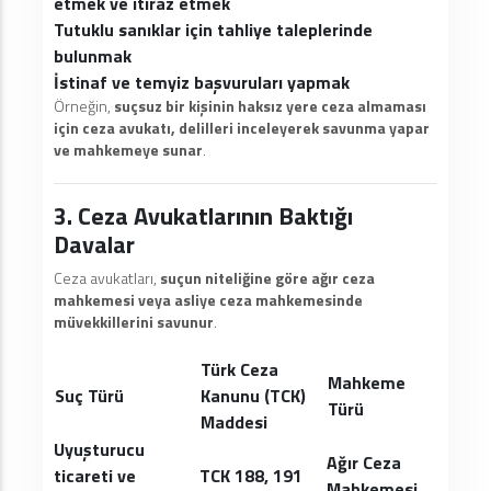
etmek ve itiraz etmek
Tutuklu sanıklar için tahliye taleplerinde
bulunmak
İstinaf ve temyiz başvuruları yapmak
Örneğin,
suçsuz bir kişinin haksız yere ceza almaması
için ceza avukatı, delilleri inceleyerek savunma yapar
ve mahkemeye sunar
.
3. Ceza Avukatlarının Baktığı
Davalar
Ceza avukatları,
suçun niteliğine göre ağır ceza
mahkemesi veya asliye ceza mahkemesinde
müvekkillerini savunur
.
Türk Ceza
Mahkeme
Suç Türü
Kanunu (TCK)
Türü
Maddesi
Uyuşturucu
Ağır Ceza
ticareti ve
TCK 188, 191
Mahkemesi