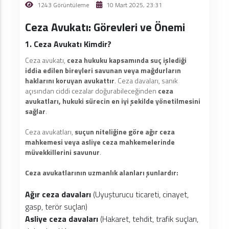
1243 Görüntüleme
10 Mart 2025, 23:31
Ceza Avukatı: Görevleri ve Önemi
1. Ceza Avukatı Kimdir?
Ceza avukatı,
ceza hukuku kapsamında suç işlediği
iddia edilen bireyleri savunan veya mağdurların
haklarını koruyan avukattır
. Ceza davaları, sanık
açısından ciddi cezalar doğurabileceğinden
ceza
avukatları, hukuki sürecin en iyi şekilde yönetilmesini
sağlar
.
Ceza avukatları,
suçun niteliğine göre ağır ceza
mahkemesi veya asliye ceza mahkemelerinde
müvekkillerini savunur
.
Ceza avukatlarının uzmanlık alanları şunlardır:
Ağır ceza davaları
(Uyuşturucu ticareti, cinayet,
gasp, terör suçları)
Asliye ceza davaları
(Hakaret, tehdit, trafik suçları,