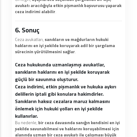
avukatı aracılığıyla etkin pişmanlık başvurusu yaparak
ceza indirimi alabilir
.
6. Sonuç
Ceza avukatları,
sanıkların ve mağdurların hukuki
haklarını en iyi şekilde koruyarak adil bir yargılama
sürecinin yürütülmesini sağlar
.
Ceza hukukunda uzmanlaşmış avukatlar,
sanıkların haklarını en iyi şekilde koruyarak
güçlü bir savunma oluşturur.
Ceza indirimi, etkin pişmanlık ve hukuka aykırı
delillerin iptali gibi konulara hakimdirler.
Sanıkların haksız cezalara maruz kalmasını
önlemek için hukuki yolları en iyi şekilde
kullanırlar.
Bu nedenle,
bir ceza davasında sanığın kendisini en iyi
şekilde savunabilmesi ve haklarını koruyabilmesi için
alanında uzman bir ceza avukatı ile çalışması büyük