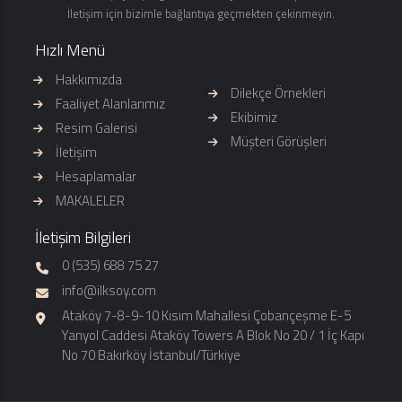
İletişim için bizimle bağlantıya geçmekten çekinmeyin.
Hızlı Menü
Hakkımızda
Dilekçe Örnekleri
Faaliyet Alanlarımız
Ekibimiz
Resim Galerisi
Müşteri Görüşleri
İletişim
Hesaplamalar
MAKALELER
İletişim Bilgileri
0 (535) 688 75 27
info@ilksoy.com
Ataköy 7-8-9-10 Kısım Mahallesi Çobançeşme E-5
Yanyol Caddesi Ataköy Towers A Blok No 20 / 1 İç Kapı
No 70 Bakırköy İstanbul/Türkiye