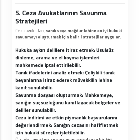
5. Ceza Avukatlarının Savunma
Stratejileri
Ceza avukatları,
sanık veya mağdur lehine en iyi hukuki
savunmayı oluşturmak için belirli stratejiler uygular
.
Hukuka aykırı delillere itiraz etmek:
Usulsüz
dinleme, arama ve el koyma işlemleri
mahkemede iptal ettirilebilir.
Tanık ifadelerini analiz etmek:
Çelişkili tanık
beyanlarına itiraz ederek müvekkilin lehine
kanıt sunulabilir.
Savunma dosyası oluşturmak:
Mahkemeye,
sanığın suçsuzluğunu kanıtlayacak belgeler ve
deliller sunulabilir.
Ceza indirimi ve etkin pişmanlık başvurularını
değerlendirmek:
Sanığın cezasını hafifletmek
için hukuki süreçler işletilebilir.
Örneğin,
uyuşturucu suçundan yargılanan bir kişi,