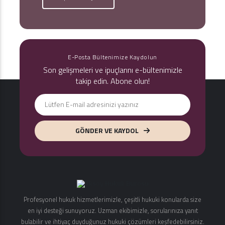
E-Posta Bültenimize Kaydolun
Son gelişmeleri ve ipuçlarını e-bültenimizle
takip edin. Abone olun!
GÖNDER VE KAYDOL
Profesyonel hukuk hizmetlerimizle, çeşitli hukuki konularda size
en iyi desteği sunuyoruz. Uzman ekibimizle, sorularınıza yanıt
bulabilir ve ihtiyaç duyduğunuz hukuki çözümleri keşfedebilirsiniz.