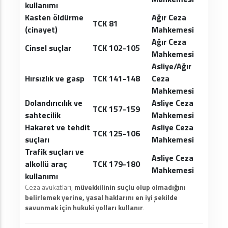
kullanımı
Kasten öldürme
Ağır Ceza
TCK 81
(cinayet)
Mahkemesi
Ağır Ceza
Cinsel suçlar
TCK 102-105
Mahkemesi
Asliye/Ağır
Hırsızlık ve gasp
TCK 141-148
Ceza
Mahkemesi
Dolandırıcılık ve
Asliye Ceza
TCK 157-159
sahtecilik
Mahkemesi
Hakaret ve tehdit
Asliye Ceza
TCK 125-106
suçları
Mahkemesi
Trafik suçları ve
Asliye Ceza
alkollü araç
TCK 179-180
Mahkemesi
kullanımı
Ceza avukatları,
müvekkilinin suçlu olup olmadığını
belirlemek yerine, yasal haklarını en iyi şekilde
savunmak için hukuki yolları kullanır
.