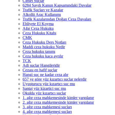
Cinsel Suçlar
6284 Sayılı Kanun Kapsamındaki Davalar
Trafik Suçları ve Kazalar
Alkollü Araç Kullanımı
Trafik Kazalarından Doğan Ceza Davaları
Ehliyete El Koyma
Ağır Ceza Hukuku
Ceza Hukuku Kitabı
CMK
Ceza Hukuku Ders Notları
Maddi ceza hukuku Nedir
Ceza hukuku tanımı
Ceza hukuku kaça ayrılır
TCK
Adi suçlar Hangileridir
Cezası en hafif suçlar
Hangi suç ne kadar ceza alır
657 ye göre yüz kızartıcı suçlar nelerdir
Uyuşturucu yüz kızartıcı suç mu
Şantaj yüz kizartici suç mu
Okulda yüz kızartıcı suçlar
1. ağır ceza mahkemesinde kimler yargılanır
2. ağır ceza mahkemesinde kimler yargılanır
3. ağır ceza mahkemesi suçları
4. ağır ceza mahkemesi suçları