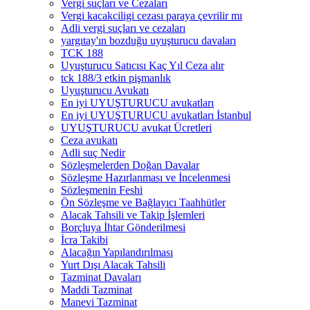
Vergi suçları ve Cezaları
Vergi kacakciligi cezası paraya çevrilir mı
Adli vergi suçları ve cezaları
yargıtay'ın bozduğu uyuşturucu davaları
TCK 188
Uyuşturucu Satıcısı Kaç Yıl Ceza alır
tck 188/3 etkin pişmanlık
Uyuşturucu Avukatı
En iyi UYUŞTURUCU avukatları
En iyi UYUŞTURUCU avukatları İstanbul
UYUŞTURUCU avukat Ücretleri
Ceza avukatı
Adli suç Nedir
Sözleşmelerden Doğan Davalar
Sözleşme Hazırlanması ve İncelenmesi
Sözleşmenin Feshi
Ön Sözleşme ve Bağlayıcı Taahhütler
Alacak Tahsili ve Takip İşlemleri
Borçluya İhtar Gönderilmesi
İcra Takibi
Alacağın Yapılandırılması
Yurt Dışı Alacak Tahsili
Tazminat Davaları
Maddi Tazminat
Manevi Tazminat