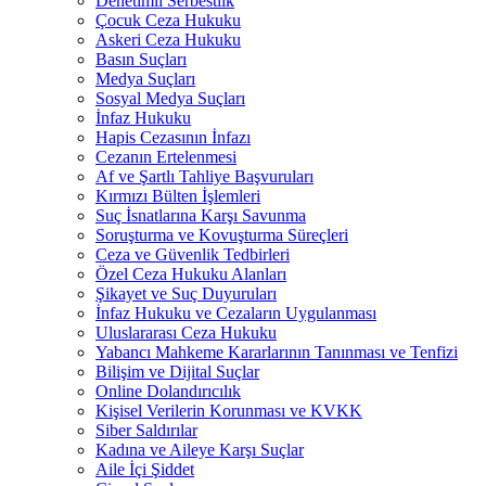
Denetimli Serbestlik
Çocuk Ceza Hukuku
Askeri Ceza Hukuku
Basın Suçları
Medya Suçları
Sosyal Medya Suçları
İnfaz Hukuku
Hapis Cezasının İnfazı
Cezanın Ertelenmesi
Af ve Şartlı Tahliye Başvuruları
Kırmızı Bülten İşlemleri
Suç İsnatlarına Karşı Savunma
Soruşturma ve Kovuşturma Süreçleri
Ceza ve Güvenlik Tedbirleri
Özel Ceza Hukuku Alanları
Şikayet ve Suç Duyuruları
İnfaz Hukuku ve Cezaların Uygulanması
Uluslararası Ceza Hukuku
Yabancı Mahkeme Kararlarının Tanınması ve Tenfizi
Bilişim ve Dijital Suçlar
Online Dolandırıcılık
Kişisel Verilerin Korunması ve KVKK
Siber Saldırılar
Kadına ve Aileye Karşı Suçlar
Aile İçi Şiddet