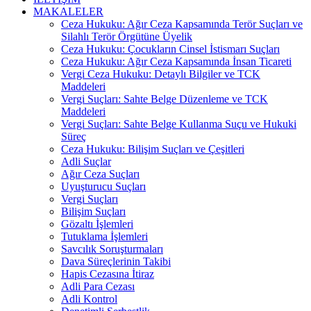
MAKALELER
Ceza Hukuku: Ağır Ceza Kapsamında Terör Suçları ve
Silahlı Terör Örgütüne Üyelik
Ceza Hukuku: Çocukların Cinsel İstismarı Suçları
Ceza Hukuku: Ağır Ceza Kapsamında İnsan Ticareti
Vergi Ceza Hukuku: Detaylı Bilgiler ve TCK
Maddeleri
Vergi Suçları: Sahte Belge Düzenleme ve TCK
Maddeleri
Vergi Suçları: Sahte Belge Kullanma Suçu ve Hukuki
Süreç
Ceza Hukuku: Bilişim Suçları ve Çeşitleri
Adli Suçlar
Ağır Ceza Suçları
Uyuşturucu Suçları
Vergi Suçları
Bilişim Suçları
Gözaltı İşlemleri
Tutuklama İşlemleri
Savcılık Soruşturmaları
Dava Süreçlerinin Takibi
Hapis Cezasına İtiraz
Adli Para Cezası
Adli Kontrol