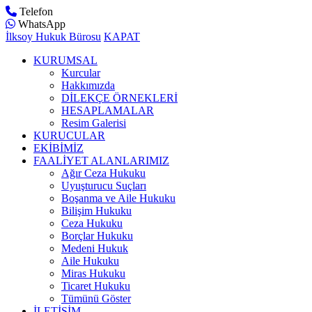
Telefon
WhatsApp
İlksoy Hukuk Bürosu
KAPAT
KURUMSAL
Kurcular
Hakkımızda
DİLEKÇE ÖRNEKLERİ
HESAPLAMALAR
Resim Galerisi
KURUCULAR
EKİBİMİZ
FAALİYET ALANLARIMIZ
Ağır Ceza Hukuku
Uyuşturucu Suçları
Boşanma ve Aile Hukuku
Bilişim Hukuku
Ceza Hukuku
Borçlar Hukuku
Medeni Hukuk
Aile Hukuku
Miras Hukuku
Ticaret Hukuku
Tümünü Göster
İLETİŞİM