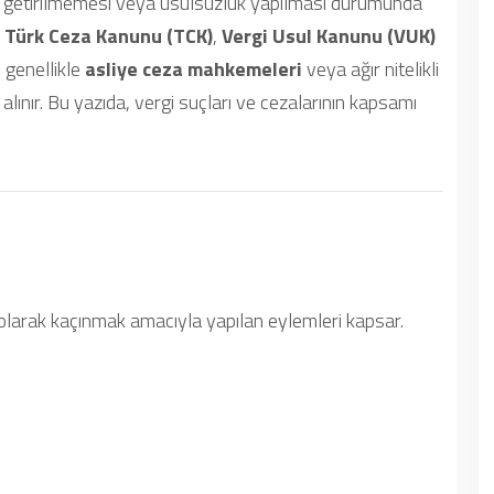
ne getirilmemesi veya usulsüzlük yapılması durumunda
,
Türk Ceza Kanunu (TCK)
,
Vergi Usul Kanunu (VUK)
 genellikle
asliye ceza mahkemeleri
veya ağır nitelikli
alınır. Bu yazıda, vergi suçları ve cezalarının kapsamı
ı olarak kaçınmak amacıyla yapılan eylemleri kapsar.