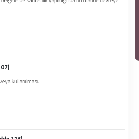
 belgelerde sahtecilik yapıldığında bu madde devreye
207)
 veya kullanılması.
dde 213)