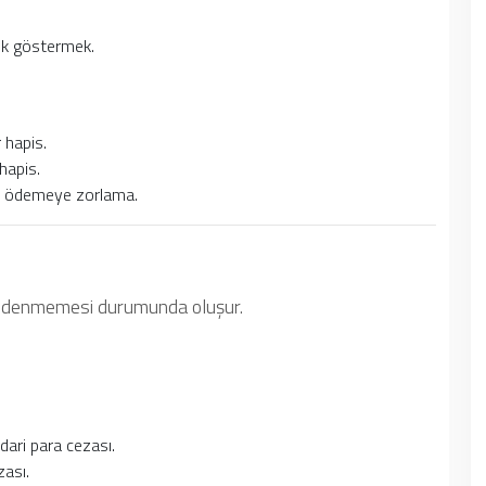
ük göstermek.
 hapis.
hapis.
te ödemeye zorlama.
a ödenmemesi durumunda oluşur.
dari para cezası.
zası.