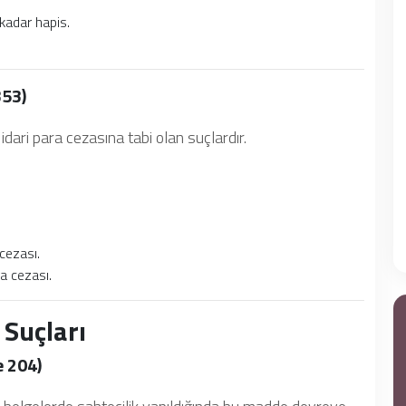
kadar hapis.
353)
dari para cezasına tabi olan suçlardır.
cezası.
ra cezası.
Suçları
e 204)