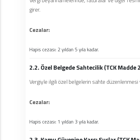
Vergi beyannamelerinde, faturalar ve diğer resmi
girer.
Cezalar:
Hapis cezası: 2 yıldan 5 yıla kadar.
2.2. Özel Belgede Sahtecilik (TCK Madde 
Vergiyle ilgili özel belgelerin sahte düzenlenmesi
Cezalar:
Hapis cezası: 1 yıldan 3 yıla kadar.
2.3. Kamu Güvenine Karşı Suçlar (TCK Ma