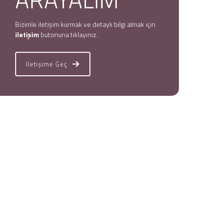
Bizimle iletişim kurmak ve detaylı bilgi almak için
iletişim
butonuna tıklayınız.
İletişime Geç